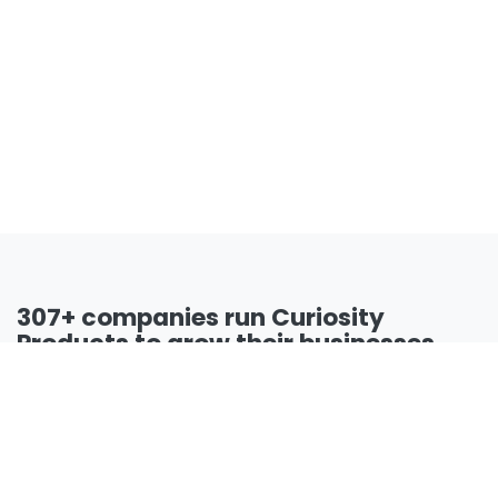
307+ companies run Curiosity
Products to grow their businesses.
Join us and make your company a better place.
Bize Ulaşın